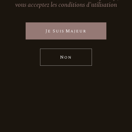
vous acceptez les conditions d'utilisation
Coordonnées
Je Suis Majeur
507 route de cauquelle,
46170 Saint Paul Flaugnac
06 79 82 19 65
nadege[at]domaine-cauquelle.fr
Non
Facebook