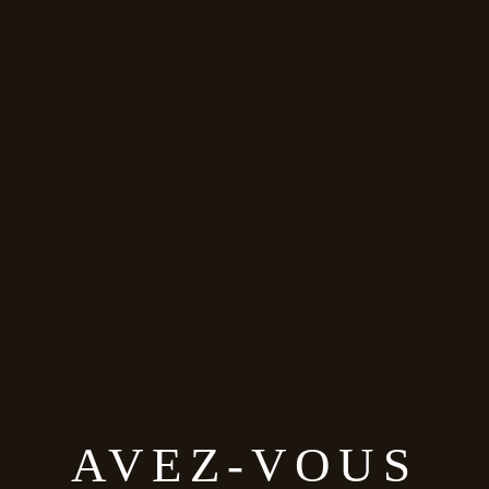
restaurant
Le Ti’ Vik
Bar à vins et Tapas Adresse : 66 Rue
Fessart, 92100 Boulogne-Billancourt
Téléphone : 06 10 64 87 06 site internet
AVEZ-VOUS