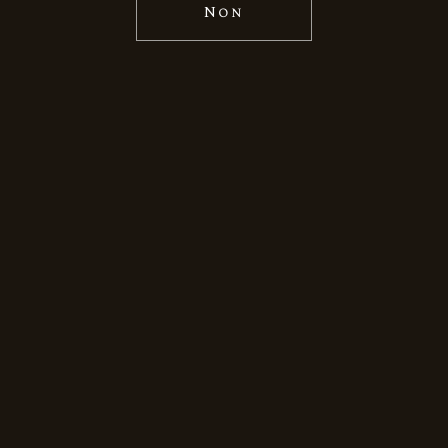
Non
Instagram
UN SITE RÉALISÉ ET RÉFÉRENCÉ PAR
ASPODELK