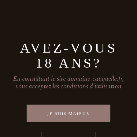
Coordonnées
AVEZ-VOUS
18 ANS?
507 route de cauquelle,
46170 Saint Paul Flaugnac
06 79 82 19 65
En consultant le site domaine-cauquelle.fr,
nadege[at]domaine-cauquelle.fr
vous acceptez les conditions d'utilisation
Facebook
Je Suis Majeur